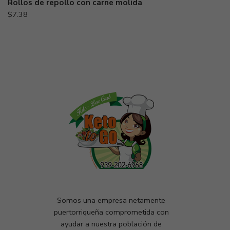
Rollos de repollo con carne molida
Camuy
$
7.38
Hatillo
Hormigueros
Isabela
Mayagüez #1
Mayagüez #2
Moca
Rincón (SOLO DELIVERY AL HOGAR $15)
San Germán
San Sebastián
Somos una empresa netamente
puertorriqueña comprometida con
ayudar a nuestra población de