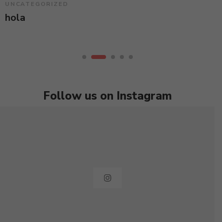
UNCATEGORIZED
U
San Sebastián
San Sebastián
hola
H
Follow us on Instagram