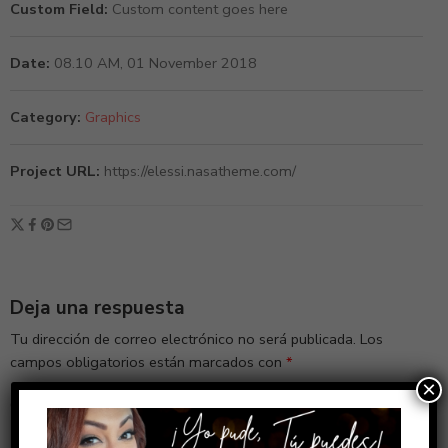
Custom Field:
Custom content goes here
Date:
08.10 AM, 01 November 2018
Category:
Graphics
Project URL:
https://elessi.nasatheme.com/
Deja una respuesta
Tu dirección de correo electrónico no será publicada.
Los
campos obligatorios están marcados con
*
×
Comentario
*