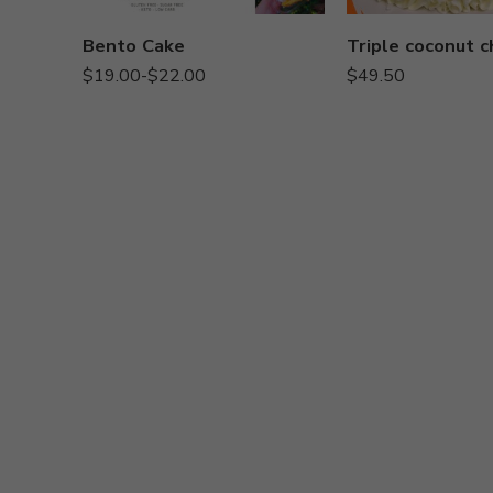
Cabo Rojo**(sujeto a
Cabo Rojo**(sujeto a
quorum)
quorum)
Bento Cake
Camuy
Camuy
$
19.00
-
$
22.00
$
49.50
Hatillo
Hatillo
Hormigueros
Hormigueros
Isabela
Isabela
Mayagüez #1
Mayagüez #1
Mayagüez #2
Mayagüez #2
Moca
Moca
Rincón (SOLO
Ponce
DELIVERY AL HOGAR
Rincón (SOLO
$15)
DELIVERY AL HOGAR
San Germán
$15)
San Sebastián
San Germán
San Sebastián