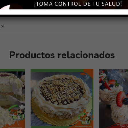
dable, delicioso y elaborado con los mejores ingredientes. Escríben
p!!
Productos relacionados
Aguada
Aguada
Aguadilla
Aguadilla
Añasco
Añasco
Arecibo
Arecibo