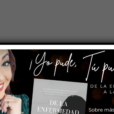
escripción
Valoraciones (0
ico: Salud y Sabor en Cada Bocado
tar, nuestras opciones son ideales para ti.
ectos para disfrutar sin culpa.
 perfil nutricional superior y sin afectar la glucosa.