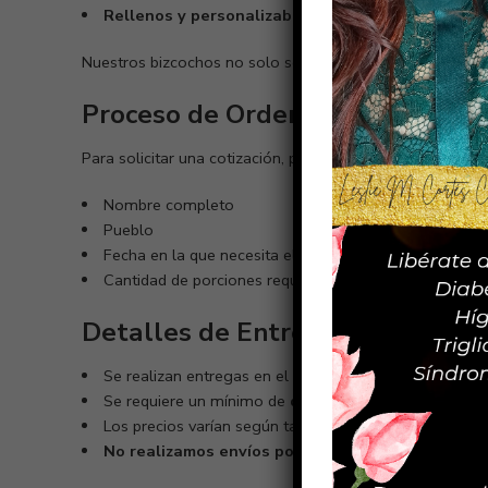
Rellenos y personalizables
, con una variedad de s
Nuestros bizcochos no solo son una opción más saludable
Proceso de Orden
Para solicitar una cotización, por favor escribirnos por
Wh
Nombre completo
Pueblo
Fecha en la que necesita el bizcocho
Cantidad de porciones requeridas
Detalles de Entrega
Se realizan entregas en el Área Oeste, Norte* y Sur* 
Se requiere un mínimo de
dos semanas de anticipa
Los precios varían según tamaño y diseño, y se trabaja
No realizamos envíos por correo.