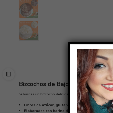
D
Bizcochos de Bajo Índice Glucém
Si buscas un bizcocho delicioso sin comprometer tu bienes
Libres de azúcar, gluten y harinas refinadas
, perf
Elaborados con harina de almendras
, brindando un