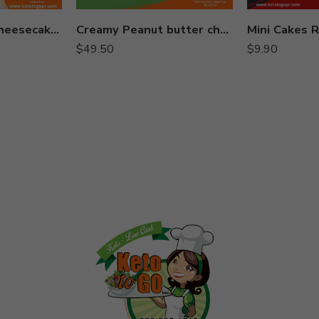
Cabo Rojo**(sujeto a
Cabo Rojo**(suj
quorum)
quorum)
Triple coconut cheesecake (entero 8″)
Creamy Peanut butter cheesecake (8″)
Camuy
Camuy
$
49.50
$
9.90
Hatillo
Hatillo
Hormigueros
Hormiguero
Isabela
Isabela
Mayagüez #1
Mayagüez #
Mayagüez #2
Mayagüez #
Moca
Moca
Rincón (SOLO
Ponce
DELIVERY AL HOGAR
San Germá
$15)
San Sebasti
San Germán
San Sebastián