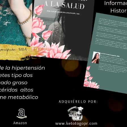
abores para cada ocasión.
, sino que también ofrecen un sabor inigualable, asegurando que ca
atsApp al 939-202-6968
con la siguiente información:
de Puerto Rico.
ción
para la orden.
n por cotización.