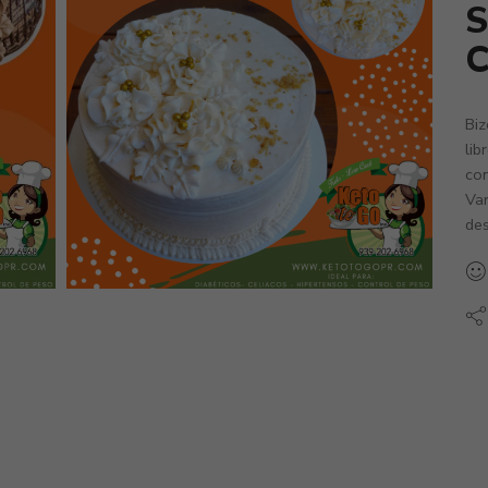
S
C
Biz
lib
con
Var
des