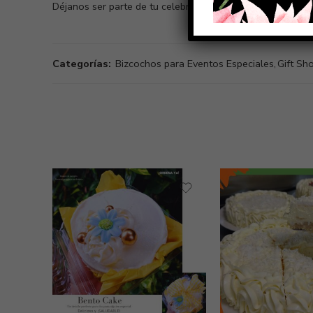
Déjanos ser parte de tu celebración con un bizcocho salu
Categorías:
Bizcochos para Eventos Especiales
,
Gift Sho
Aguada
Aguada
Aguadilla
Aguadilla
Añasco
Añasco
Arecibo
Arecibo