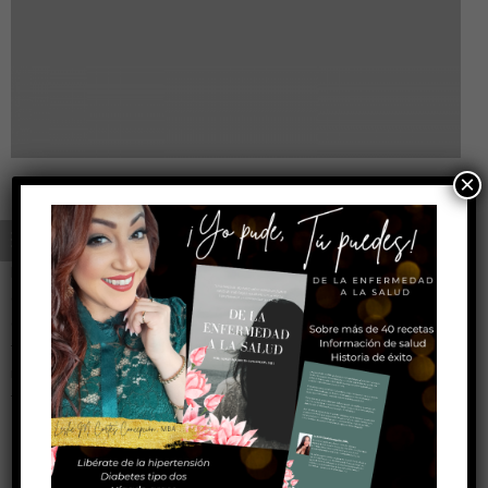
×
Beauty life style classic
ke21@Go
febrero 13, 2018
Lorem ipsum dosectetur adipisicing elit, sed do.Lorem ipsum
dolor sit amet, consectetur Nulla fringilla purus at leo
dignissim congue. Mauris elementum accumsan leo vel
tempor. Sit amet cursus nisl aliquam. Aliquam et elit eu nunc
rhoncus viverra quis at felis. Be who you are and say what you
feel, because those who mind don’t matter, [...]
SEGUIR LEYENDO ➞