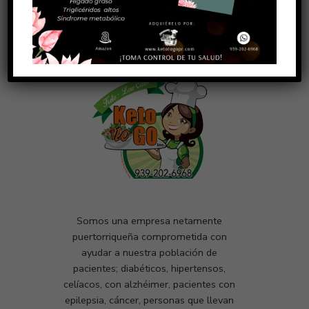
Somos una empresa netamente
puertorriqueña comprometida con
ayudar a nuestra población de
pacientes; diabéticos, hipertensos,
celíacos, con alzhéimer, pacientes con
epilepsia, cáncer, personas que llevan