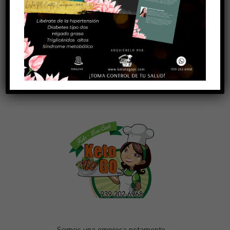
rhoncus viverra quis at felis. Be who you are and say what you
feel, because those who mind don’t matter, [...]
SEGUIR LEYENDO ➞
Somos una empresa netamente