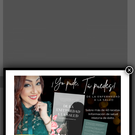
×
Everything but the clothes on your
back
ke21@Go
febrero 13, 2018
Lorem ipsum dosectetur adipisicing elit, sed do.Lorem ipsum
dolor sit amet, consectetur Nulla fringilla purus at leo
dignissim congue. Mauris elementum accumsan leo vel
tempor. Sit amet cursus nisl aliquam. Aliquam et elit eu nunc